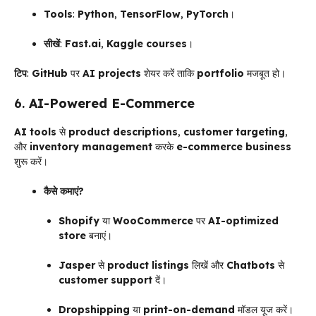
Tools
:
Python
,
TensorFlow
,
PyTorch
।
सीखें
:
Fast.ai
,
Kaggle courses
।
टिप
:
GitHub
पर
AI projects
शेयर करें ताकि
portfolio
मजबूत हो।
6.
AI-Powered E-Commerce
AI tools
से
product descriptions
,
customer targeting
,
और
inventory management
करके
e-commerce business
शुरू करें।
कैसे कमाएं?
Shopify
या
WooCommerce
पर
AI-optimized
store
बनाएं।
Jasper
से
product listings
लिखें और
Chatbots
से
customer support
दें।
Dropshipping
या
print-on-demand
मॉडल यूज करें।