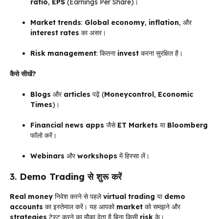
ratio
,
EPS
(Earnings Per Share)।
Market trends
:
Global economy
,
inflation
, और
interest rates
का असर।
Risk management
: कितना
invest
करना सुरक्षित है।
कैसे सीखें?
Blogs
और
articles
पढ़ें (
Moneycontrol
,
Economic
Times
)।
Financial news apps
जैसे
ET Markets
या
Bloomberg
फॉलो करें।
Webinars
और
workshops
में हिस्सा लें।
3.
Demo Trading
से शुरू करें
Real money
निवेश करने से पहले
virtual trading
या
demo
accounts
का इस्तेमाल करें। यह आपको
market
को समझने और
strategies
टेस्ट करने का मौका देता है बिना किसी
risk
के।