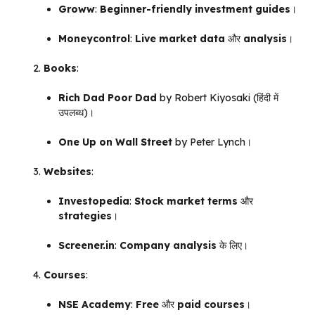
Groww
:
Beginner-friendly
investment guides
।
Moneycontrol
:
Live market data
और
analysis
।
Books
:
Rich Dad Poor Dad
by Robert Kiyosaki (हिंदी में
उपलब्ध)।
One Up on Wall Street
by Peter Lynch।
Websites
:
Investopedia
:
Stock market terms
और
strategies
।
Screener.in
:
Company analysis
के लिए।
Courses
:
NSE Academy
:
Free
और
paid courses
।