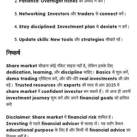
Patience
:
Overnight riches
की उम्मीद न करें।
Networking
:
Investors
और
traders
से
connect
करें।
Stay disciplined
:
Investment plan
से
deviate
न करें।
Update skills
:
New tools
और
strategies
सीखते रहें।
निष्कर्ष
Share market
सीखना कोई रॉकेट साइंस नहीं है, लेकिन इसके लिए
dedication
,
learning
, और
discipline
चाहिए।
Basics
से शुरू करें,
demo trading
प्रैक्टिस करें, और धीरे-धीरे
real investments
की ओर
बढ़ें।
Trusted resources
और
experts
की मदद से आप 2025 में
share market
में
confident investor
बन सकते हैं। तो आज ही अपनी
investment journey
शुरू करें और अपने
financial goals
को हासिल
करें!
Disclaimer
:
Share market
में
financial risk
शामिल है।
Investing
से पहले
financial advisor
से सलाह लें। यह ब्लॉग केवल
educational purpose
के लिए है और किसी भी
financial advice
का
विकल्प नहीं है।